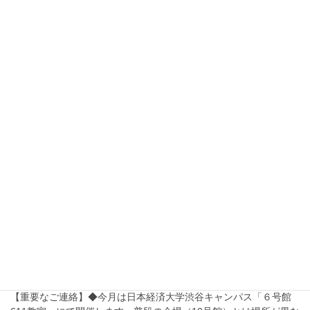
渋谷キャンパス）
【重要なご連絡】◆会場は「 日本経済大学 東京渋谷キャンパ
ス 10号館（大学院棟）246ホール」に決定しました。 【日時】令
和7年1月11日（土）14:00～16:45（開場13時30分） […]
【お知らせ】田中英道先生登壇の講演会のお
知らせ（令和6年10月27日開催）
当学会代表理事の田中英道先生登壇の講演会のご案内です。本件
にかんするお問合せは、080-3140-5115（斎藤氏）までご連絡く
ださいますようお願いいたします。 ●田中英道・東北大名誉教授の
「新・日本国史」講座 第１回 […]
【講演会情報】〔重要（会場変更の件）〕令
和6年12月14日(土)開催 日本国史学会 第108
回連続講演会（日本経済大学渋谷キャンパ
ス）
【重要なご連絡】◆今月は日本経済大学渋谷キャンパス「６号館