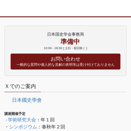
稿
定
定
定
定
ペ
ペ
ペ
ペ
の
ー
ー
ー
ー
ペ
ジ
ジ
ジ
ジ
ー
ジ
日本国史学会事務局
準備中
送
10:00 - 18:00 [ 土日・祝日除く ]
り
お問い合わせ
一般的な質問や個人的な見解の表明等は受け付けておりません
Ｘでのご案内
日本國史學會
講座開催予定
学術研究大会
：年１回
・
・
シンポジウム
：春秋年２回