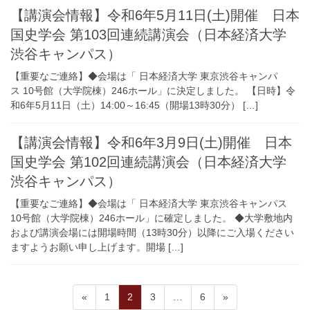
【講演会情報】令和6年5月11日(土)開催 日本
国史学会 第103回連続講演会（日本経済大学
渋谷キャンパス）
【重要なご連絡】◆会場は「 日本経済大学 東京渋谷キャンパ
ス 10号館（大学院棟）246ホール」に決定しました。 【日時】令
和6年5月11日（土）14:00～16:45（開場13時30分） […]
【講演会情報】令和6年3月9日(土)開催 日本
国史学会 第102回連続講演会（日本経済大学
渋谷キャンパス）
【重要なご連絡】◆会場は「 日本経済大学 東京渋谷キャンパス
10号館（大学院棟）246ホール」に確定しました。 ◆大学敷地内
および講演会場には開場時間（13時30分）以降にご入場ください
ますようお願い申し上げます。開場 […]
投
固
固
固
固
«
1
2
3
…
6
»