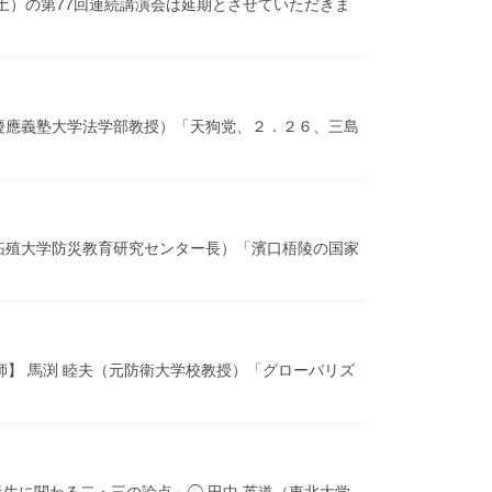
土）の第77回連続講演会は延期とさせていただきま
杜秀（慶應義塾大学法学部教授）「天狗党、２．２６、三島
和久（拓殖大学防災教育研究センター長）「濱口梧陵の国家
講師】 馬渕 睦夫（元防衛大学校教授）「グローバリズ