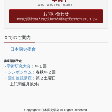
10:00 - 18:00 [ 土日・祝日除く ]
お問い合わせ
一般的な質問や個人的な見解の表明等は受け付けておりません
Ｘでのご案内
日本國史學會
講座開催予定
学術研究大会
：年１回
・
・
シンポジウム
：春秋年２回
・
國史連続講座
：
第２土曜日
上記開催月以外
　（
）
Copyright © 日本国史学会 All Rights Reserved.