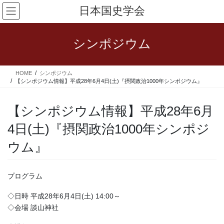
コ
ナ
日本国史学会
ン
ビ
テ
ゲ
ン
ー
シンポジウム
ツ
シ
へ
ョ
ス
ン
HOME
シンポジウム
キ
に
【シンポジウム情報】平成28年6月4日(土)『摂関政治1000年シンポジウム』
ッ
移
プ
動
【シンポジウム情報】平成28年6月
4日(土)『摂関政治1000年シンポジ
ウム』
プログラム
◇日時 平成28年6月4日(土) 14:00～
◇会場 談山神社