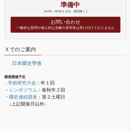
準備中
10:00 - 18:00 [ 土日・祝日除く ]
お問い合わせ
一般的な質問や個人的な見解の表明等は受け付けておりません
Ｘでのご案内
日本國史學會
講座開催予定
学術研究大会
：年１回
・
・
シンポジウム
：春秋年２回
・
國史連続講座
：
第２土曜日
上記開催月以外
　（
）