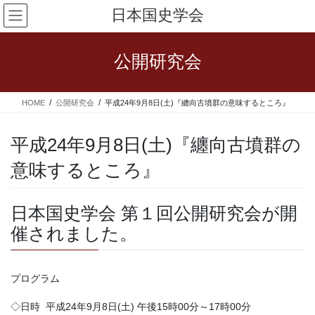
コ
ナ
日本国史学会
ン
ビ
テ
ゲ
ン
ー
公開研究会
ツ
シ
へ
ョ
ス
ン
HOME
公開研究会
平成24年9月8日(土)『纏向古墳群の意味するところ』
キ
に
ッ
移
プ
動
平成24年9月8日(土)『纏向古墳群の
意味するところ』
日本国史学会 第１回公開研究会が開
催されました。
プログラム
◇日時 平成24年9月8日(土) 午後15時00分～17時00分