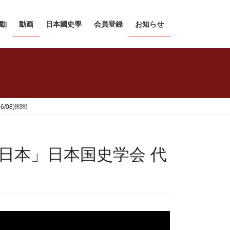
動
動画
日本國史學
会員登録
お知らせ
/08)￼￼
日本」日本国史学会 代