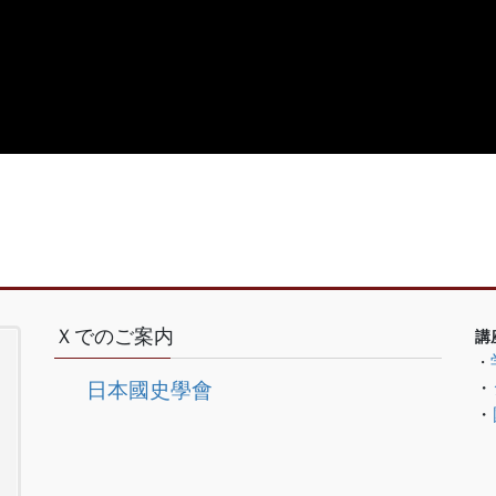
Ｘでのご案内
講
・
・
日本國史學會
・
　