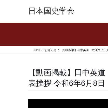
コ
ナ
ン
ビ
日本国史学会
テ
ゲ
ン
ー
ツ
シ
へ
ョ
ス
ン
キ
に
ッ
移
HOME
お知らせ
【動画掲載】田中英道「武漢ウイルス戦争
プ
動
【動画掲載】田中英道
表挨拶 令和6年6月8日 日