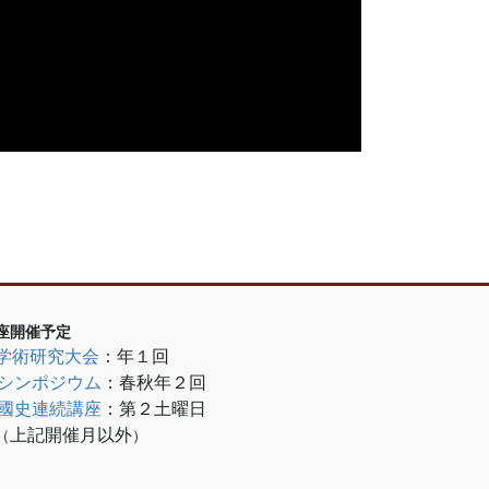
座開催予定
学術研究大会
：年１回
シンポジウム
：春秋年２回
國史連続講座
：
第２土曜日
上記開催月以外
（
）