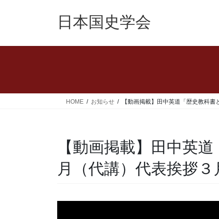
コ
ナ
ン
ビ
日本国史学会
テ
ゲ
ン
ー
ツ
シ
へ
ョ
ス
ン
キ
に
ッ
移
HOME
お知らせ
【動画掲載】田中英道「歴史教科書と朝
プ
動
【動画掲載】田中英道
月（代講）代表挨拶３月31日