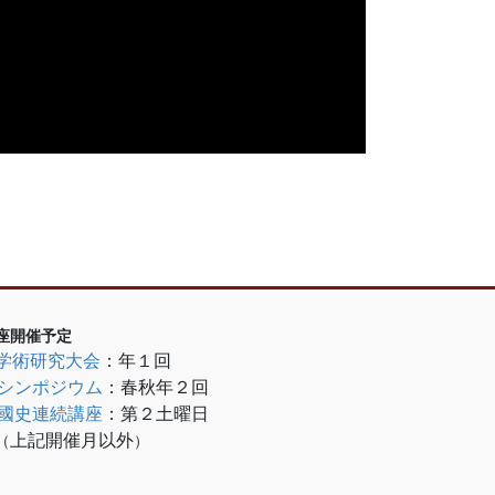
座開催予定
学術研究大会
：年１回
シンポジウム
：春秋年２回
國史連続講座
：
第２土曜日
上記開催月以外
（
）