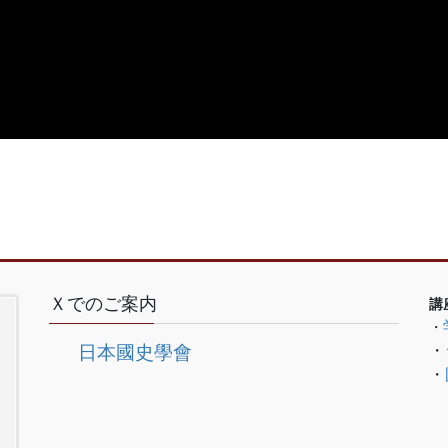
Ｘでのご案内
講
・
・
日本國史學會
・
　