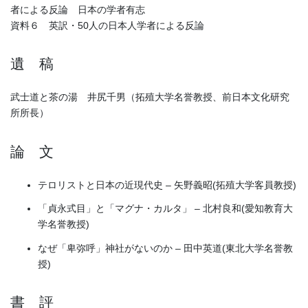
者による反論 日本の学者有志
資料６ 英訳・50人の日本人学者による反論
遺 稿
武士道と茶の湯 井尻千男（拓殖大学名誉教授、前日本文化研究
所所長）
論 文
テロリストと日本の近現代史 – 矢野義昭(拓殖大学客員教授)
「貞永式目」と「マグナ・カルタ」 – 北村良和(愛知教育大
学名誉教授)
なぜ「卑弥呼」神社がないのか – 田中英道(東北大学名誉教
授)
書 評