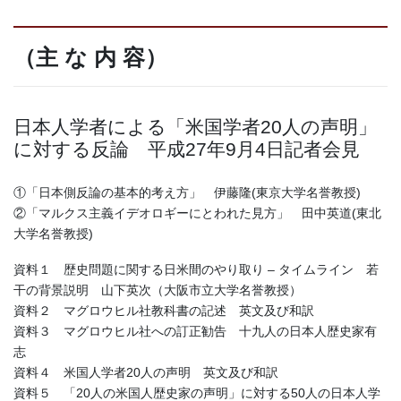
（主 な 内 容）
日本人学者による「米国学者20人の声明」
に対する反論 平成27年9月4日記者会見
①「日本側反論の基本的考え方」 伊藤隆(東京大学名誉教授)
②「マルクス主義イデオロギーにとわれた見方」 田中英道(東北
大学名誉教授)
資料１ 歴史問題に関する日米間のやり取り – タイムライン 若
干の背景説明 山下英次（大阪市立大学名誉教授）
資料２ マグロウヒル社教科書の記述 英文及び和訳
資料３ マグロウヒル社への訂正勧告 十九人の日本人歴史家有
志
資料４ 米国人学者20人の声明 英文及び和訳
資料５ 「20人の米国人歴史家の声明」に対する50人の日本人学